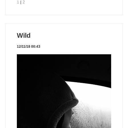
1
|
2
Wild
12/11/18 00:43